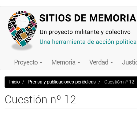
Pasar
al
contenido
principal
Main
navigation
Proyecto
Memoria
Verdad
Justi
Inicio
Prensa y publicaciones periódicas
Cuestión nº 12
Cuestión nº 12