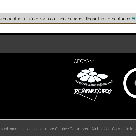
Si encontrás algún error u omisión, hacenos llegar tus comentarios
A
APOYAN:
 publicados bajo la licencia libre Creative Commons - Atribución - Compartir Igua