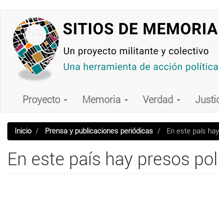
Pasar
al
contenido
principal
Main
navigation
Proyecto
Memoria
Verdad
Justi
Inicio
Prensa y publicaciones periódicas
En este país hay
En este país hay presos pol