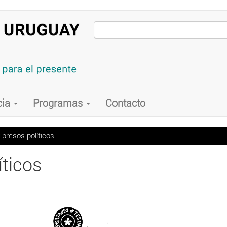
cia
Programas
Contacto
 presos políticos
íticos