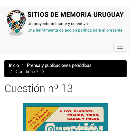
Pasar
al
contenido
principal
Toggl
navig
Inicio
Prensa y publicaciones periódicas
Cuestión nº 13
Cuestión nº 13