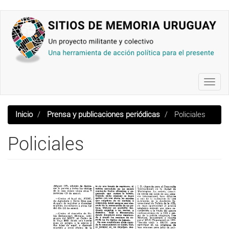
Pasar
al
contenido
principal
Toggl
navig
Inicio
Prensa y publicaciones periódicas
Policiales
Policiales