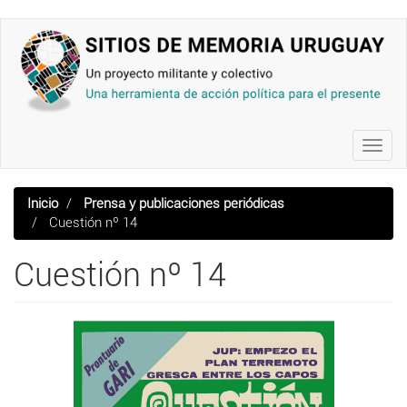
Pasar
al
contenido
principal
Toggl
navig
Inicio
Prensa y publicaciones periódicas
Cuestión nº 14
Cuestión nº 14