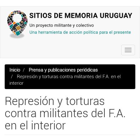
Pasar
al
contenido
principal
Toggl
navig
Inicio
Prensa y publicaciones periódicas
Represión y torturas contra militantes del F.A. en el
interior
Represión y torturas
contra militantes del F.A.
en el interior