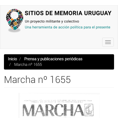
Pasar
al
contenido
principal
Toggl
navig
Inicio
Prensa y publicaciones periódicas
Marcha nº 1655
Marcha nº 1655