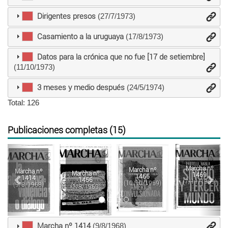
Dirigentes presos
(27/7/1973)
Casamiento a la uruguaya
(17/8/1973)
Datos para la crónica que no fue [17 de setiembre]
(11/10/1973)
3 meses y medio después
(24/5/1974)
Total: 126
Publicaciones completas (15)
Anterior
Sigu
Marcha nº
Marcha nº
Marcha nº
Marcha nº
1469
1466
1414
1456
(7/11/1969)
(10/10/1969)
(9/8/1968)
(1/8/1969)
Marcha nº 1414
(9/8/1968)