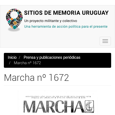
Pasar
al
contenido
principal
Toggl
navig
Inicio
Prensa y publicaciones periódicas
Marcha nº 1672
Marcha nº 1672