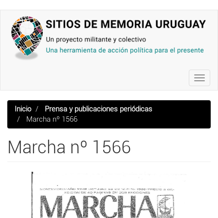
Pasar
al
contenido
principal
Toggl
navig
Inicio
Prensa y publicaciones periódicas
Marcha nº 1566
Marcha nº 1566