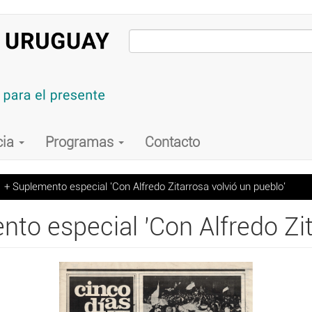
cia
Programas
Contacto
 + Suplemento especial 'Con Alfredo Zitarrosa volvió un pueblo'
to especial 'Con Alfredo Zit