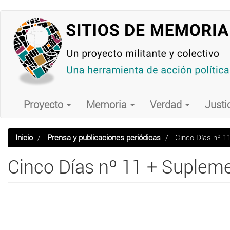
Pasar
al
contenido
principal
Main
navigation
Proyecto
Memoria
Verdad
Justi
Inicio
Prensa y publicaciones periódicas
Cinco Días nº 11
Cinco Días nº 11 + Suplemen