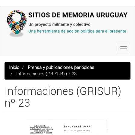
Pasar
al
contenido
principal
Toggl
navig
Inicio
Prensa y publicaciones periódicas
Informaciones (GRISUR) nº 23
Informaciones (GRISUR)
nº 23