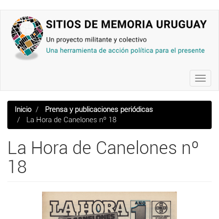
Pasar
al
contenido
principal
Toggl
navig
Inicio
Prensa y publicaciones periódicas
La Hora de Canelones nº 18
La Hora de Canelones nº
18