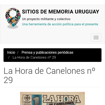
Pasar
al
contenido
principal
Toggl
navig
Inicio
Prensa y publicaciones periódicas
La Hora de Canelones nº 29
La Hora de Canelones nº
29