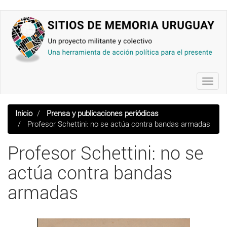
Pasar
al
contenido
principal
Toggl
navig
Inicio
Prensa y publicaciones periódicas
Profesor Schettini: no se actúa contra bandas armadas
Profesor Schettini: no se
actúa contra bandas
armadas