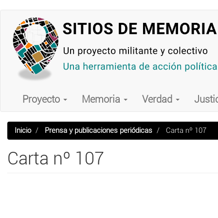
Pasar
al
contenido
principal
Main
navigation
Proyecto
Memoria
Verdad
Justi
Inicio
Prensa y publicaciones periódicas
Carta nº 107
Carta nº 107