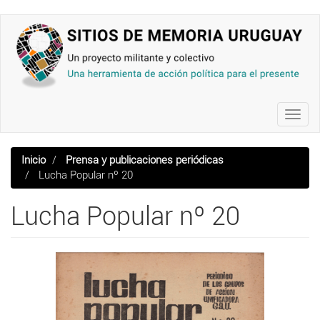
Pasar
al
contenido
principal
Toggl
navig
Inicio
Prensa y publicaciones periódicas
Lucha Popular nº 20
Lucha Popular nº 20