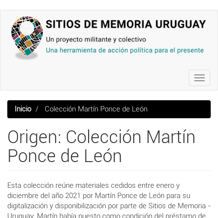
Pasar
al
contenido
principal
Toggl
navig
Inicio
Colección Martín Ponce de León
Origen: Colección Martín
Ponce de León
Esta colección reúne materiales cedidos entre enero y
diciembre del año 2021 por Martín Ponce de León para su
digitalización y disponibilización por parte de Sitios de Memoria -
Uruguay. Martín había puesto como condición del préstamo de