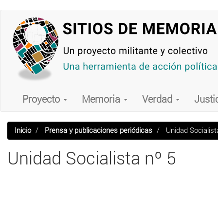
Pasar
al
contenido
principal
Main
navigation
Proyecto
Memoria
Verdad
Justi
Inicio
Prensa y publicaciones periódicas
Unidad Socialist
Unidad Socialista nº 5