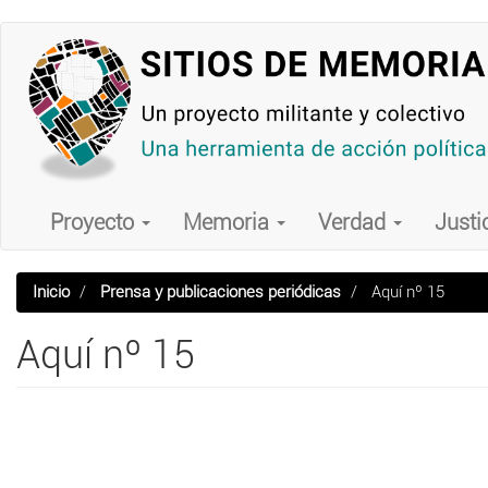
Pasar
al
contenido
principal
Main
navigation
Proyecto
Memoria
Verdad
Justi
Inicio
Prensa y publicaciones periódicas
Aquí nº 15
Aquí nº 15