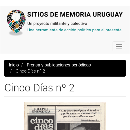
Pasar
al
contenido
principal
Toggl
navig
Inicio
Prensa y publicaciones periódicas
Cinco Días nº 2
Cinco Días nº 2