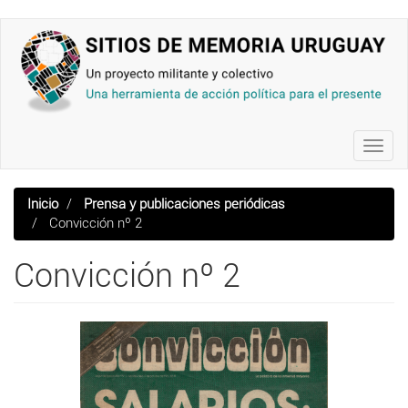
Pasar
al
contenido
principal
Toggl
navig
Inicio
Prensa y publicaciones periódicas
Convicción nº 2
Convicción nº 2