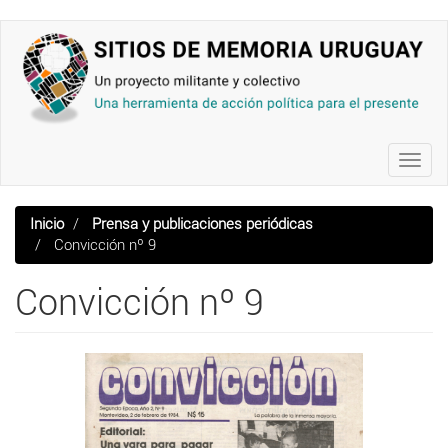
Pasar
al
contenido
principal
Toggl
navig
Inicio
Prensa y publicaciones periódicas
Convicción nº 9
Convicción nº 9