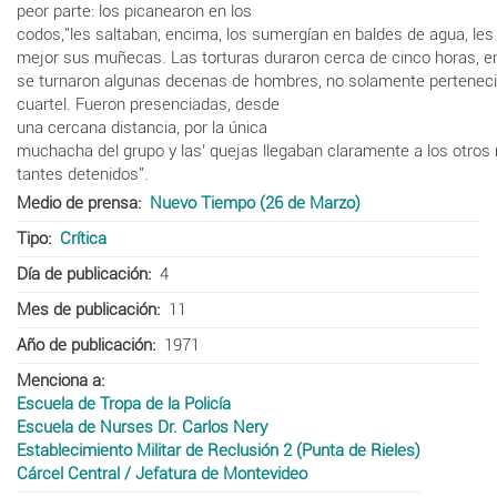
peor
parte:
los
picanearon
en
los
codos,"les
saltaban,
encima,
los
su
mergían
en
baldes
de
agua,
les
mejor
sus
muñecas.
Las
torturas
du
raron
cerca
de
cinco
horas,
e
se
turnaron
algunas
decenas
de
hom
bres,
no
solamente
pertenec
cuartel.
Fueron
presenciadas,
desde
una
cercana
distancia,
por
la
única
muchacha
del
grupo
y
las
’
quejas
lle
gaban
claramente
a
los
otros
tantes
detenidos".
Medio de prensa
Nuevo Tiempo (26 de Marzo)
Tipo
Crítica
Día de publicación
4
Mes de publicación
11
Año de publicación
1971
Menciona a
Escuela de Tropa de la Policía
Escuela de Nurses Dr. Carlos Nery
Establecimiento Militar de Reclusión 2 (Punta de Rieles)
Cárcel Central / Jefatura de Montevideo