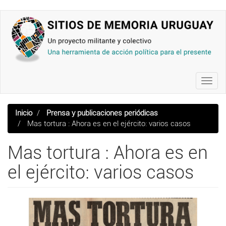
Pasar
al
contenido
principal
Toggl
navig
Inicio
Prensa y publicaciones periódicas
Mas tortura : Ahora es en el ejército: varios casos
Mas tortura : Ahora es en
el ejército: varios casos