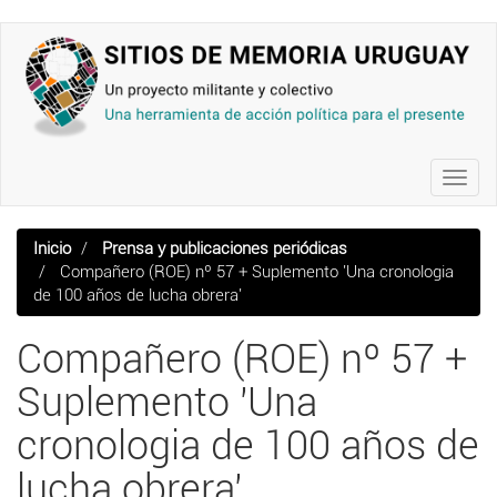
Pasar
al
contenido
principal
Toggl
navig
Inicio
Prensa y publicaciones periódicas
Compañero (ROE) nº 57 + Suplemento 'Una cronologia
de 100 años de lucha obrera'
Compañero (ROE) nº 57 +
Suplemento 'Una
cronologia de 100 años de
lucha obrera'