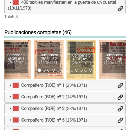
400 textiles manifiestan en la puerta de un cuartel
(13/11/1973)
Total: 3
Publicaciones completas (46)
Anterior
Sigu
Compañero
Compañero
Compañero
Compañero
(ROE) nº 1
(ROE) nº 2
(ROE) nº 5
(ROE) nº 3
(29/4/1971)
(14/5/1971)
(15/6/1971)
(28/5/1971)
Compañero (ROE) nº 1
(29/4/1971)
Compañero (ROE) nº 2
(14/5/1971)
Compañero (ROE) nº 3
(28/5/1971)
Compañero (ROE) nº 5
(15/6/1971)