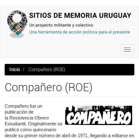
Pasar
al
contenido
principal
Toggl
navig
Inicio
Compañero (ROE)
Compañero (ROE)
Compañero fue un
publicación de
la Resistencia Obrero
Estudiantil. Originalmente se
publicó como quincenario
desde su primer número de abril de 1971, llegando a editarse en