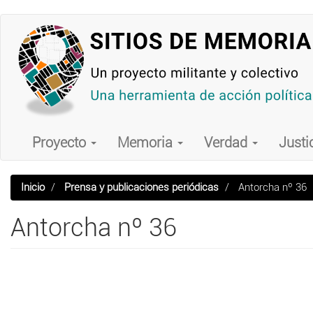
Pasar
al
contenido
principal
Main
navigation
Proyecto
Memoria
Verdad
Justi
Inicio
Prensa y publicaciones periódicas
Antorcha nº 36
Antorcha nº 36