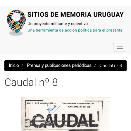
Pasar
al
contenido
principal
Toggl
navig
Inicio
Prensa y publicaciones periódicas
Caudal nº 8
Caudal nº 8