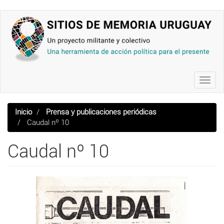
Pasar
al
contenido
principal
Toggl
navig
Inicio
Prensa y publicaciones periódicas
Caudal nº 10
Caudal nº 10