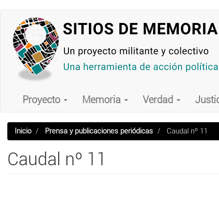
Pasar
al
contenido
principal
Main
navigation
Proyecto
Memoria
Verdad
Justi
Inicio
Prensa y publicaciones periódicas
Caudal nº 11
Caudal nº 11