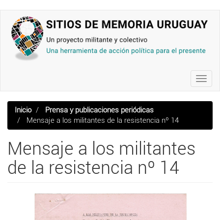
Pasar
al
contenido
principal
Toggl
navig
Inicio
Prensa y publicaciones periódicas
Mensaje a los militantes de la resistencia nº 14
Mensaje a los militantes
de la resistencia nº 14