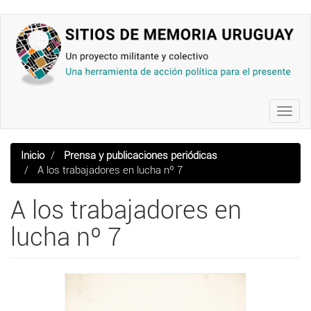
Pasar
al
contenido
principal
Toggl
navig
Inicio
Prensa y publicaciones periódicas
A los trabajadores en lucha nº 7
A los trabajadores en
lucha nº 7