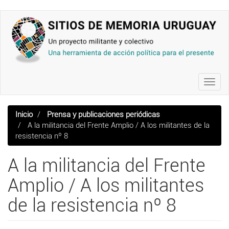
Pasar
al
contenido
principal
Toggl
navig
Inicio
Prensa y publicaciones periódicas
A la militancia del Frente Amplio / A los militantes de la
resistencia nº 8
A la militancia del Frente
Amplio / A los militantes
de la resistencia nº 8