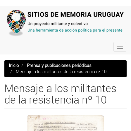
Pasar
al
contenido
principal
Toggl
navig
Inicio
Prensa y publicaciones periódicas
Mensaje a los militantes de la resistencia nº 10
Mensaje a los militantes
de la resistencia nº 10