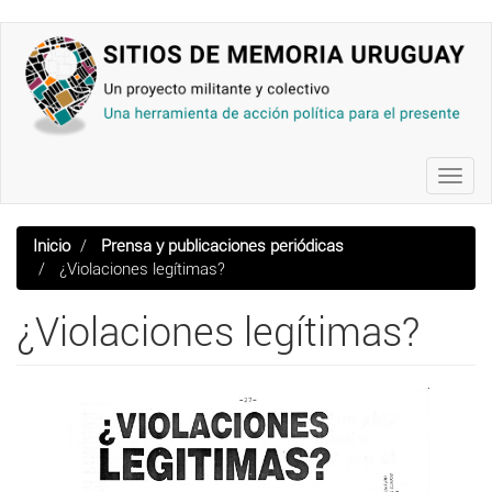
Pasar
al
contenido
principal
Toggl
navig
Inicio
Prensa y publicaciones periódicas
¿Violaciones legítimas?
¿Violaciones legítimas?