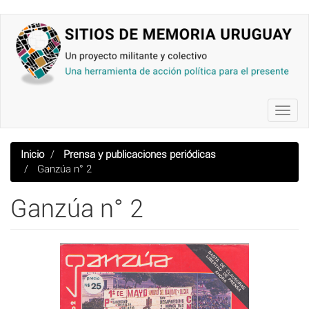
Pasar
al
contenido
principal
Toggl
navig
Inicio
Prensa y publicaciones periódicas
Ganzúa n° 2
Ganzúa n° 2