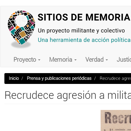
Pasar
al
contenido
principal
Main
navigation
Proyecto
Memoria
Verdad
Justi
Inicio
Prensa y publicaciones periódicas
Recrudece agresi
Recrudece agresión a milit