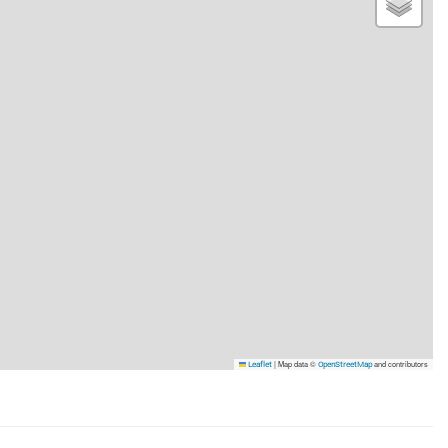
|
Map data ©
and contributors
Leaflet
OpenStreetMap