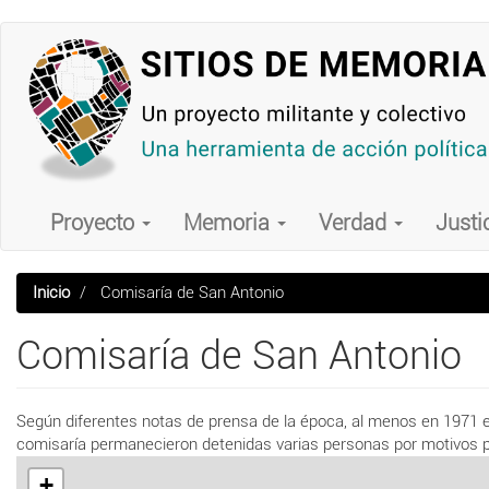
Pasar
al
contenido
principal
Main
navigation
Proyecto
Memoria
Verdad
Justi
Inicio
Comisaría de San Antonio
Comisaría de San Antonio
Según diferentes notas de prensa de la época, al menos en 1971 efe
comisaría permanecieron detenidas varias personas por motivos po
+