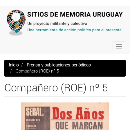
Pasar
al
contenido
principal
Toggl
navig
Inicio
Prensa y publicaciones periódicas
Compañero (ROE) nº 5
Compañero (ROE) nº 5