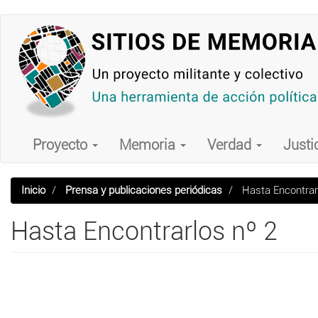
Pasar
al
contenido
principal
Main
navigation
Proyecto
Memoria
Verdad
Justi
Inicio
Prensa y publicaciones periódicas
Hasta Encontrar
Hasta Encontrarlos nº 2