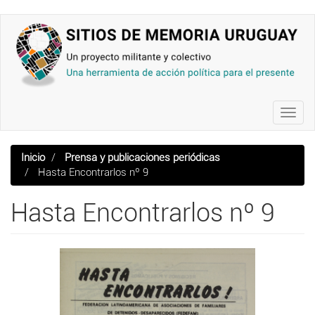
Pasar
al
contenido
principal
Toggl
navig
Inicio
Prensa y publicaciones periódicas
Hasta Encontrarlos nº 9
Hasta Encontrarlos nº 9