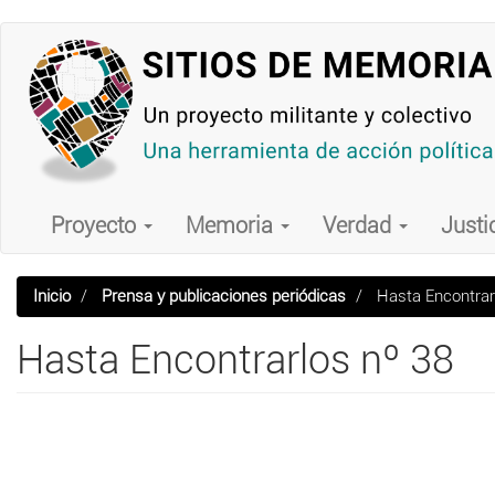
Pasar
al
contenido
principal
Main
navigation
Proyecto
Memoria
Verdad
Justi
Inicio
Prensa y publicaciones periódicas
Hasta Encontrar
Hasta Encontrarlos nº 38