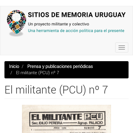
Pasar
al
contenido
principal
Toggl
navig
Inicio
Prensa y publicaciones periódicas
El militante (PCU) nº 7
El militante (PCU) nº 7