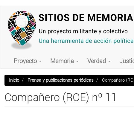
Pasar
al
contenido
principal
Main
navigation
Proyecto
Memoria
Verdad
Justi
Inicio
Prensa y publicaciones periódicas
Compañero (ROE
Compañero (ROE) nº 11