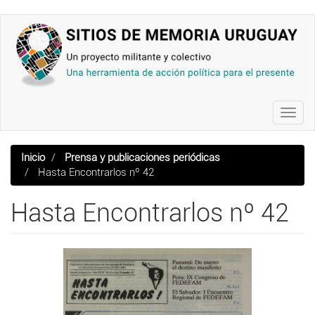
Pasar
al
contenido
principal
Toggl
navig
Inicio
Prensa y publicaciones periódicas
Hasta Encontrarlos nº 42
Hasta Encontrarlos nº 42