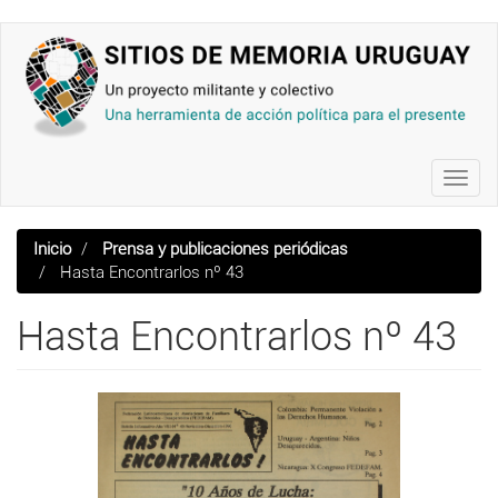
Pasar
al
contenido
principal
Toggl
navig
Inicio
Prensa y publicaciones periódicas
Hasta Encontrarlos nº 43
Hasta Encontrarlos nº 43