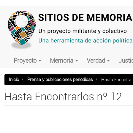
Pasar
al
contenido
principal
Main
navigation
Proyecto
Memoria
Verdad
Justi
Inicio
Prensa y publicaciones periódicas
Hasta Encontrar
Hasta Encontrarlos nº 12