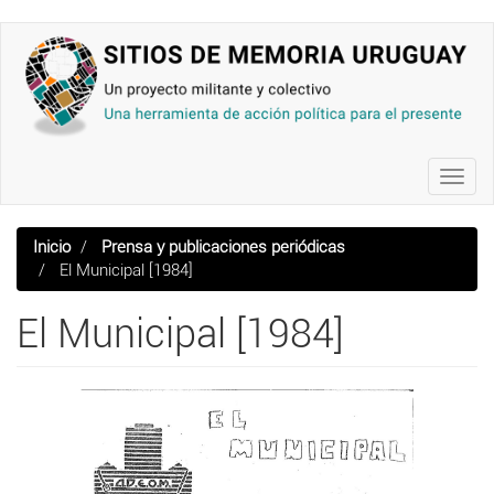
Pasar
al
contenido
principal
Toggl
navig
Inicio
Prensa y publicaciones periódicas
El Municipal [1984]
El Municipal [1984]