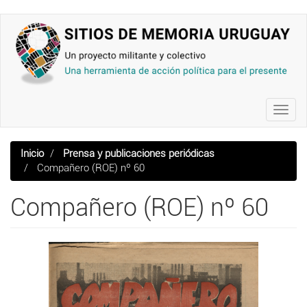
Pasar
al
contenido
principal
Toggl
navig
Inicio
Prensa y publicaciones periódicas
Compañero (ROE) nº 60
Compañero (ROE) nº 60