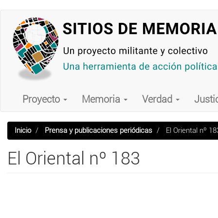
Pasar
al
contenido
principal
Main
navigation
Proyecto
Memoria
Verdad
Justi
Inicio
Prensa y publicaciones periódicas
El Oriental nº 18
El Oriental nº 183